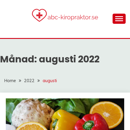
Skip
to
content
gör dig smärtfri med ett holistiskt synsätt!
ABC-
KIROPRAKTOR.SE
Månad:
augusti 2022
Home
2022
augusti