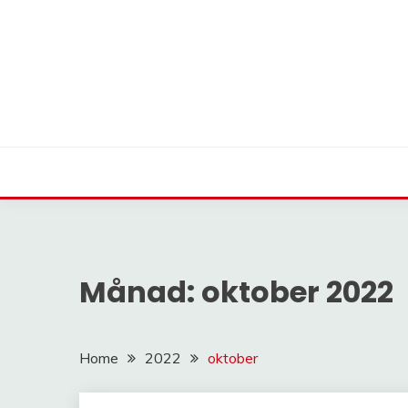
Skip
to
content
gör dig smärtfri med ett holistiskt synsätt!
ABC-KIROPRAKTOR
Månad:
oktober 2022
Home
2022
oktober