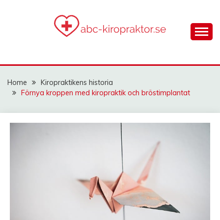
Skip
to
content
gör dig smärtfri med ett holistiskt synsätt!
ABC-
KIROPRAKTOR.SE
Home
Kiropraktikens historia
Förnya kroppen med kiropraktik och bröstimplantat