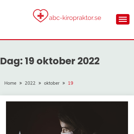
Skip
to
content
gör dig smärtfri med ett holistiskt synsätt!
ABC-
KIROPRAKTOR.SE
Dag:
19 oktober 2022
Home
2022
oktober
19