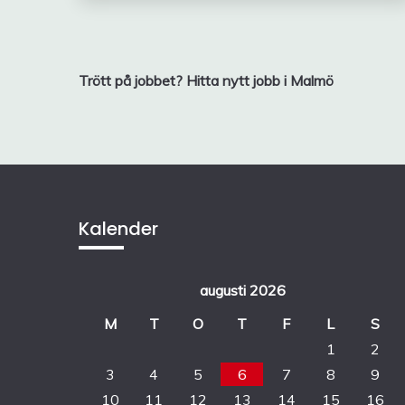
Inläggsnavigering
Trött på jobbet? Hitta nytt jobb i Malmö
Kalender
augusti 2026
M
T
O
T
F
L
S
1
2
3
4
5
6
7
8
9
10
11
12
13
14
15
16