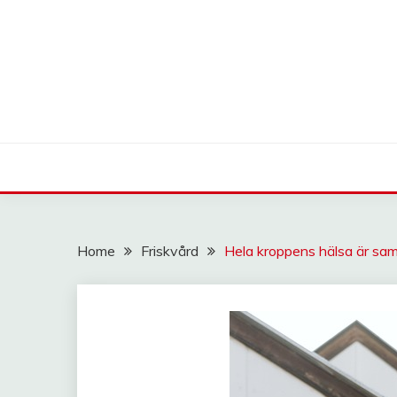
Skip
to
content
gör dig smärtfri med ett holistiskt synsätt!
ABC-KIROPRAKTOR
Home
Friskvård
Hela kroppens hälsa är s